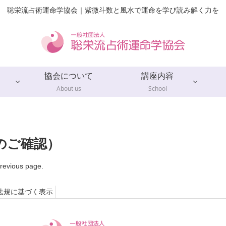
聡栄流占術運命学協会｜紫微斗数と風水で運命を学び読み解く力を
協会について
講座内容
About us
School
のご確認）
previous page.
法規に基づく表示