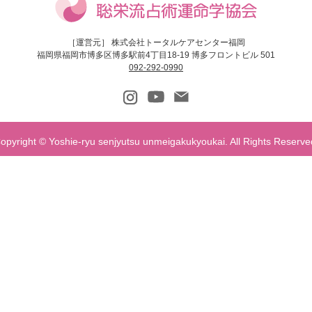
［運営元］ 株式会社トータルケアセンター福岡
福岡県福岡市博多区博多駅前4丁目18-19 博多フロントビル 501
092-292-0990
opyright © Yoshie-ryu senjyutsu unmeigakukyoukai. All Rights Reserve