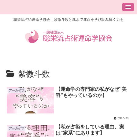
聡栄流占術運命学協会｜紫微斗数と風水で運命を学び読み解く力を
紫微斗数
【運命学の専門家の私がなぜ“美
アーカイブ
容”もやっているのか】
2026.04.23
【私が占術をしている理由、実
アーカイブ
は“家系”にあります】