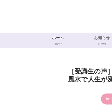
ホーム
お知らせ
Home
News
［受講生の声］
風水で人生が
Ins