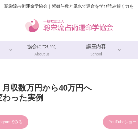
聡栄流占術運命学協会｜紫微斗数と風水で運命を学び読み解く力を
協会について
講座内容
About us
School
月収数万円から40万円へ
変わった実例
tagramでみる
YouTubeショ